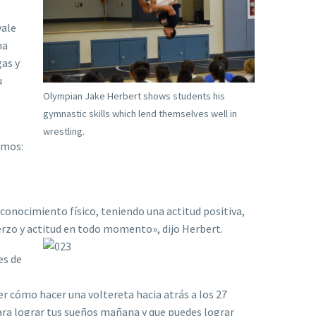
vale
ma
gas y
u
Olympian Jake Herbert shows students his
gymnastic skills which lend themselves well in
wrestling.
smos:
conocimiento físico, teniendo una actitud positiva,
erzo y actitud en todo momento», dijo Herbert.
es de
 cómo hacer una voltereta hacia atrás a los 27
ara lograr tus sueños mañana y que puedes lograr