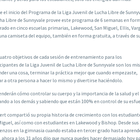
 el inicio del Programa de la Liga Juvenil de Lucha Libre de Sunny
Lucha Libre de Sunnyvale provee este programa de 6 semanas en for
grado en cinco escuelas primarias, Lakewood, San Miguel, Ellis, Var
una camiseta del equipo, también en forma gratuita, a través de s
uatro objetivos de cada sesión de entrenamiento para los
cipantes de la Liga Juvenil de Lucha Libre de Sunnyvale son los mi
nder una cosa, terminar la práctica mejor que cuando empezaste,
r a otra persona a hacer lo mismo y divertirse haciéndolo.
nderán cómo controlar su cuerpo y la importancia de la salud y el 
ndo a los demás y sabiendo que están 100% en control de su esfu
rt compartió su propia historia de crecimiento con los estudiant
iguel, así como con estudiantes en Lakewood y Bishop. Desde sus
nzos en la gimnasia cuando estaba en tercer grado hasta aprender
 ahora a los 31 años dijo que nunca puedes hacer demasiado hoy p