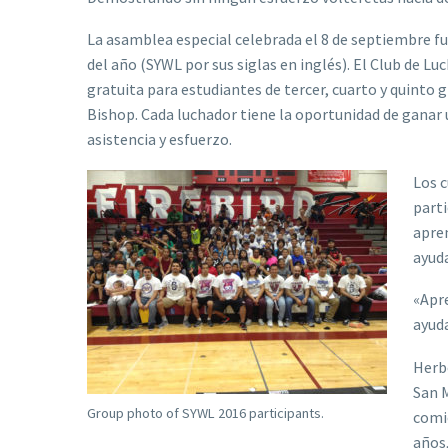
La asamblea especial celebrada el 8 de septiembre fue
del año (SYWL por sus siglas en inglés). El Club de 
gratuita para estudiantes de tercer, cuarto y quinto 
Bishop. Cada luchador tiene la oportunidad de ganar 
asistencia y esfuerzo.
Los c
parti
apre
ayuda
«Apre
ayuda
Herbe
San M
Group photo of SYWL 2016 participants.
comie
años,