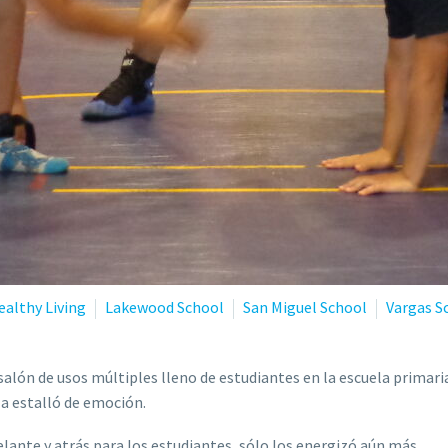
ealthy Living
Lakewood School
San Miguel School
Vargas S
salón de usos múltiples lleno de estudiantes en la escuela primari
la estalló de emoción.
ante y atrás para los estudiantes, sólo los energizó aún más.