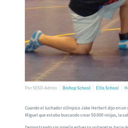
Por SESD-Admin
Bishop School
Ellis School
H
Cuando el luchador olímpico Jake Herbert dijo en un 
Miguel que estaba buscando crear 50.000 ninjas, la sa
Demostrando sin ningún esfuerzo volteretas hacia del