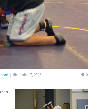
chool
diciembre 7, 2016
0
a San