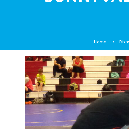
Home
Bish