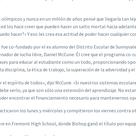
límpicos y nunca en un millón de años pensé que llegaría tan lejo
ted los hace creer que pueden hacer un salto mortal hacia adelante
edo hacer?» Y eso les crea esa actitud de poder hacer cualquier co
fue co-fundado por el ex alumno del Distrito Escolar de Sunnyvale
nador de lucha libre, Daniel McCune. Él cree que el programa co-c
ases para educar al estudiante como un todo, proporcionando opo
 disciplina, la ética de trabajo, la superación de la adversidad y el 
 el espíritu de todos», dijo McCune. «Si nuestros sistemas escola
be serlo, ya que son sólo una extensión del aprendizaje. No estam
poder encontrar el financiamiento necesario para mantenernos ope
ticaron los lunes y miércoles y compitieron los viernes contra otr
ctubre en Fremont High School, donde Bishop ganó el título por equ