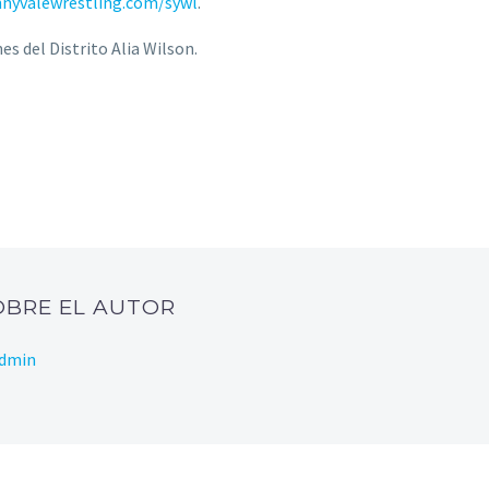
nnyvalewrestling.com/sywl
.
s del Distrito Alia Wilson.­
SOBRE EL AUTOR
Admin