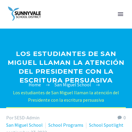
LOS ESTUDIANTES DE SAN
MIGUEL LLAMAN LA ATENCIÓN
DEL PRESIDENTE CON LA
ESCRITURA PERSUASIVA
Home
San Miguel School
Los estudiantes de San Miguel llaman la atención del
Presidente con la escritura persuasiva
Por SESD-Admin
0
San Miguel School
School Programs
School Spotlight